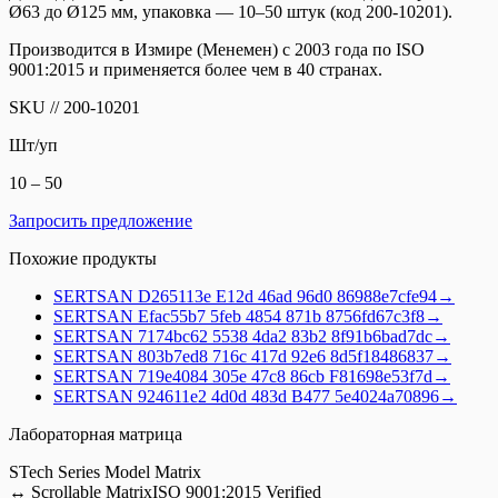
Ø63 до Ø125 мм, упаковка — 10–50 штук (код 200-10201).
Производится в Измире (Менемен) с 2003 года по ISO
9001:2015 и применяется более чем в 40 странах.
SKU
//
200-10201
Шт/уп
10 – 50
Запросить предложение
Похожие продукты
SERTSAN
D265113e E12d 46ad 96d0 86988e7cfe94
→
SERTSAN
Efac55b7 5feb 4854 871b 8756fd67c3f8
→
SERTSAN
7174bc62 5538 4da2 83b2 8f91b6bad7dc
→
SERTSAN
803b7ed8 716c 417d 92e6 8d5f18486837
→
SERTSAN
719e4084 305e 47c8 86cb F81698e53f7d
→
SERTSAN
924611e2 4d0d 483d B477 5e4024a70896
→
Лабораторная матрица
S
Tech Series Model Matrix
↔
Scrollable Matrix
ISO 9001:2015 Verified