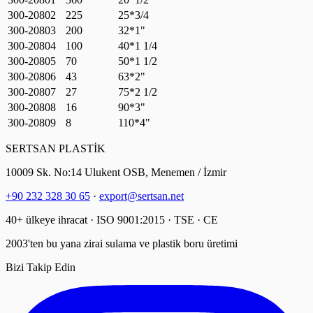
300-20802
225
25*3/4
300-20803
200
32*1"
300-20804
100
40*1 1/4
300-20805
70
50*1 1/2
300-20806
43
63*2"
300-20807
27
75*2 1/2
300-20808
16
90*3"
300-20809
8
110*4"
SERTSAN PLASTİK
10009 Sk. No:14 Ulukent OSB, Menemen / İzmir
+90 232 328 30 65
·
export@sertsan.net
40+ ülkeye ihracat · ISO 9001:2015 · TSE · CE
2003'ten bu yana zirai sulama ve plastik boru üretimi
Bizi Takip Edin