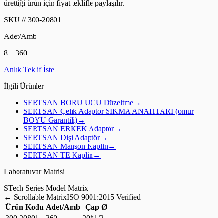
ürettiği ürün için fiyat teklifle paylaşılır.
SKU
//
300-20801
Adet/Amb
8 – 360
Anlık Teklif İste
İlgili Ürünler
SERTSAN
BORU UCU Düzeltme
→
SERTSAN
Çelik Adaptör SIKMA ANAHTARI (ömür
BOYU Garantili)
→
SERTSAN
ERKEK Adaptör
→
SERTSAN
Dişi Adaptör
→
SERTSAN
Manşon Kaplin
→
SERTSAN
TE Kaplin
→
Laboratuvar Matrisi
S
Tech Series Model Matrix
↔
Scrollable Matrix
ISO 9001:2015 Verified
Ürün Kodu
Adet/Amb
Çap Ø
300-20801
360
20*1/2