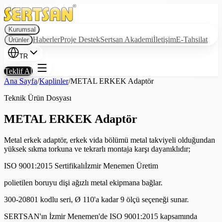
Kurumsal
Haberler
Proje Destek
Sertsan Akademi
İletişim
E-Tahsilat
Ürünler
TR
Teklif Al
Ana Sayfa
/
Kaplinler
/
METAL ERKEK Adaptör
Teknik Ürün Dosyası
METAL ERKEK Adaptör
Metal erkek adaptör, erkek vida bölümü metal takviyeli olduğundan
yüksek sıkma torkuna ve tekrarlı montaja karşı dayanıklıdır;
ISO 9001:2015 Sertifikalı
İzmir Menemen Üretim
polietilen boruyu dişi ağızlı metal ekipmana bağlar.
300-20801 kodlu seri, Ø 110'a kadar 9 ölçü seçeneği sunar.
SERTSAN'ın İzmir Menemen'de ISO 9001:2015 kapsamında