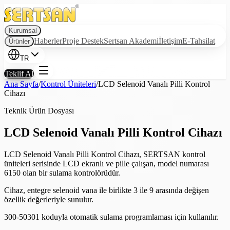
Kurumsal
Haberler
Proje Destek
Sertsan Akademi
İletişim
E-Tahsilat
Ürünler
TR
Teklif Al
Ana Sayfa
/
Kontrol Üniteleri
/
LCD Selenoid Vanalı Pilli Kontrol
Cihazı
Teknik Ürün Dosyası
LCD Selenoid Vanalı Pilli Kontrol Cihazı
LCD Selenoid Vanalı Pilli Kontrol Cihazı, SERTSAN kontrol
üniteleri serisinde LCD ekranlı ve pille çalışan, model numarası
6150 olan bir sulama kontrolörüdür.
Cihaz, entegre selenoid vana ile birlikte 3 ile 9 arasında değişen
özellik değerleriyle sunulur.
300-50301 koduyla otomatik sulama programlaması için kullanılır.