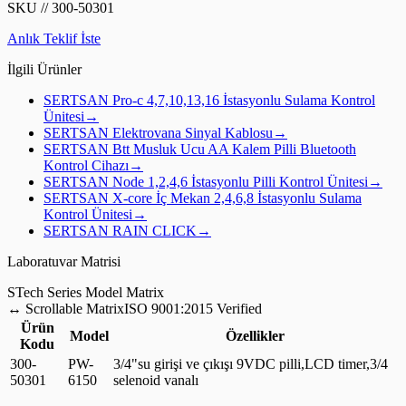
SKU
//
300-50301
Anlık Teklif İste
İlgili Ürünler
SERTSAN
Pro-c 4,7,10,13,16 İstasyonlu Sulama Kontrol
Ünitesi
→
SERTSAN
Elektrovana Sinyal Kablosu
→
SERTSAN
Btt Musluk Ucu AA Kalem Pilli Bluetooth
Kontrol Cihazı
→
SERTSAN
Node 1,2,4,6 İstasyonlu Pilli Kontrol Ünitesi
→
SERTSAN
X-core İç Mekan 2,4,6,8 İstasyonlu Sulama
Kontrol Ünitesi
→
SERTSAN
RAIN CLICK
→
Laboratuvar Matrisi
S
Tech Series Model Matrix
↔
Scrollable Matrix
ISO 9001:2015 Verified
Ürün
Model
Özellikler
Kodu
300-
PW-
3/4"su girişi ve çıkışı 9VDC pilli,LCD timer,3/4
50301
6150
selenoid vanalı