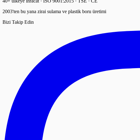
40+ ülkeye ihracat · ISO 9001:2015 · TSE · CE
2003'ten bu yana zirai sulama ve plastik boru üretimi
Bizi Takip Edin