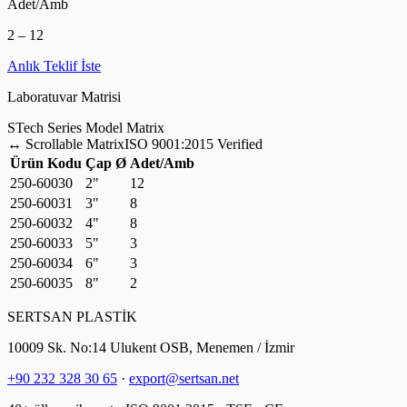
Adet/Amb
2 – 12
Anlık Teklif İste
Laboratuvar Matrisi
S
Tech Series Model Matrix
↔
Scrollable Matrix
ISO 9001:2015 Verified
Ürün Kodu
Çap Ø
Adet/Amb
250-60030
2"
12
250-60031
3"
8
250-60032
4"
8
250-60033
5"
3
250-60034
6"
3
250-60035
8"
2
SERTSAN PLASTİK
10009 Sk. No:14 Ulukent OSB, Menemen / İzmir
+90 232 328 30 65
·
export@sertsan.net