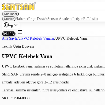
Kurumsal
Haberler
Proje Destek
Sertsan Akademi
İletişim
E-Tahsilat
Ürünler
TR
Teklif Al
Ana Sayfa
/
UPVC Kelebek Vanalar
/
UPVC Kelebek Vana
Teknik Ürün Dosyası
UPVC Kelebek Vana
UPVC kelebek vana, sulama ve su iletim hatlarında akışı disk mekani
SERTSAN üretimi seride 2–8 inç çap aralığında 6 farklı ölçü bulunur
ambalaj adetleri ölçüye göre 2–12 arasındadır.
Tarımsal sulama sistemleri, filtre istasyonları ve endüstriyel su hat
SKU
//
250-60030