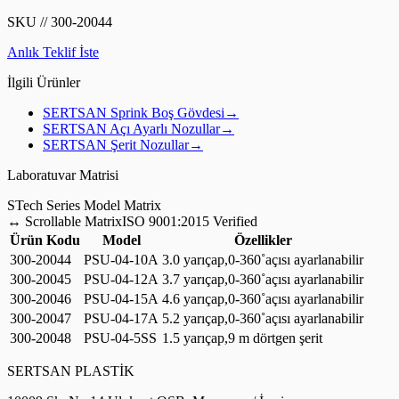
SKU
//
300-20044
Anlık Teklif İste
İlgili Ürünler
SERTSAN
Sprink Boş Gövdesi
→
SERTSAN
Açı Ayarlı Nozullar
→
SERTSAN
Şerit Nozullar
→
Laboratuvar Matrisi
S
Tech Series Model Matrix
↔
Scrollable Matrix
ISO 9001:2015 Verified
Ürün Kodu
Model
Özellikler
300-20044
PSU-04-10A
3.0 yarıçap,0-360˚açısı ayarlanabilir
300-20045
PSU-04-12A
3.7 yarıçap,0-360˚açısı ayarlanabilir
300-20046
PSU-04-15A
4.6 yarıçap,0-360˚açısı ayarlanabilir
300-20047
PSU-04-17A
5.2 yarıçap,0-360˚açısı ayarlanabilir
300-20048
PSU-04-5SS
1.5 yarıçap,9 m dörtgen şerit
SERTSAN PLASTİK