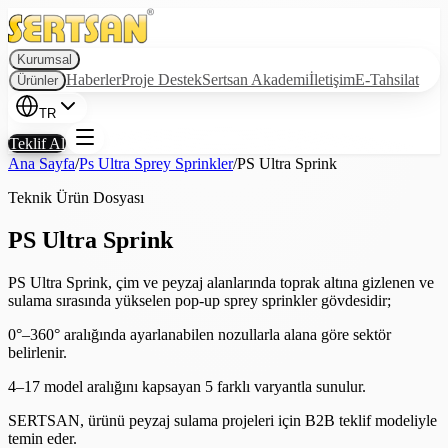
Kurumsal
Haberler
Proje Destek
Sertsan Akademi
İletişim
E-Tahsilat
Ürünler
TR
Teklif Al
Ana Sayfa
/
Ps Ultra Sprey Sprinkler
/
PS Ultra Sprink
Teknik Ürün Dosyası
PS Ultra Sprink
PS Ultra Sprink, çim ve peyzaj alanlarında toprak altına gizlenen ve
sulama sırasında yükselen pop-up sprey sprinkler gövdesidir;
0°–360° aralığında ayarlanabilen nozullarla alana göre sektör
belirlenir.
4–17 model aralığını kapsayan 5 farklı varyantla sunulur.
SERTSAN, ürünü peyzaj sulama projeleri için B2B teklif modeliyle
temin eder.