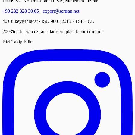
10009 Sk. No:14 Ulukent OSB, Menemen / İzmir
+90 232 328 30 65
·
export@sertsan.net
40+ ülkeye ihracat · ISO 9001:2015 · TSE · CE
2003'ten bu yana zirai sulama ve plastik boru üretimi
Bizi Takip Edin